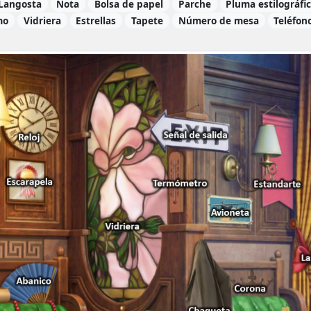
Langosta
Nota
Bolsa de papel
Parche
Pluma estilográfi
mo
Vidriera
Estrellas
Tapete
Número de mesa
Teléfon