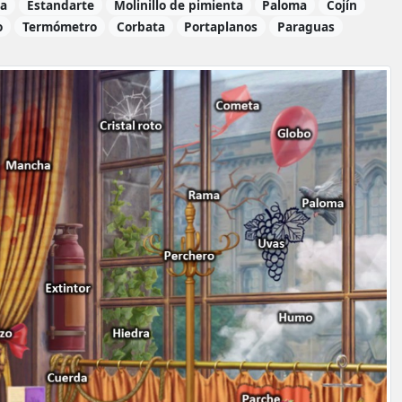
ca
Estandarte
Molinillo de pimienta
Paloma
Cojín
o
Termómetro
Corbata
Portaplanos
Paraguas