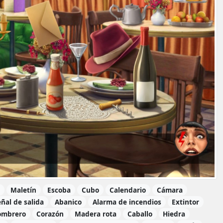
Maletín
Escoba
Cubo
Calendario
Cámara
eñal de salida
Abanico
Alarma de incendios
Extintor
ombrero
Corazón
Madera rota
Caballo
Hiedra