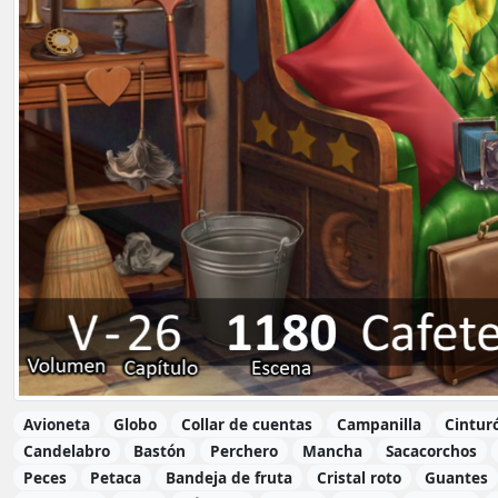
Avioneta
Globo
Collar de cuentas
Campanilla
Cintur
Candelabro
Bastón
Perchero
Mancha
Sacacorchos
Peces
Petaca
Bandeja de fruta
Cristal roto
Guantes