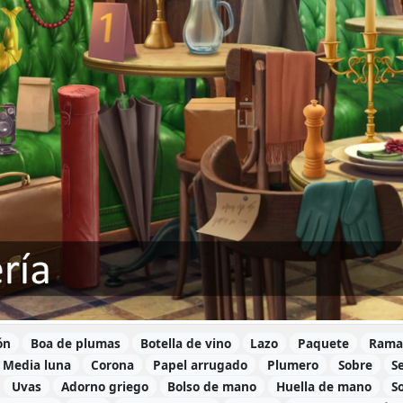
ón
Boa de plumas
Botella de vino
Lazo
Paquete
Rama
Media luna
Corona
Papel arrugado
Plumero
Sobre
S
Uvas
Adorno griego
Bolso de mano
Huella de mano
S