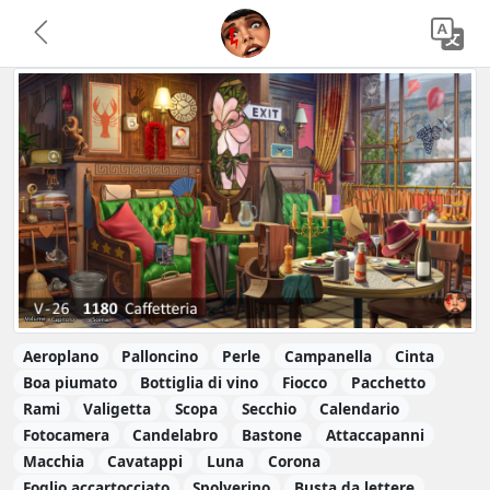
Aeroplano
Palloncino
Perle
Campanella
Cinta
Boa piumato
Bottiglia di vino
Fiocco
Pacchetto
Rami
Valigetta
Scopa
Secchio
Calendario
Fotocamera
Candelabro
Bastone
Attaccapanni
Macchia
Cavatappi
Luna
Corona
Foglio accartocciato
Spolverino
Busta da lettere