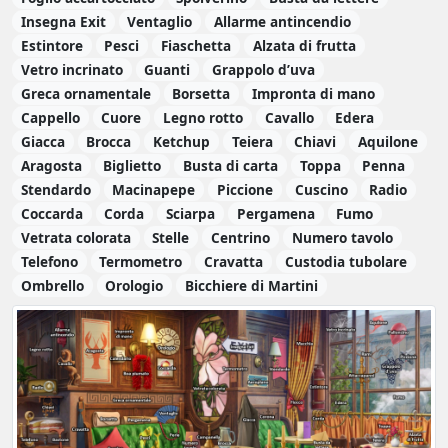
Insegna Exit
Ventaglio
Allarme antincendio
Estintore
Pesci
Fiaschetta
Alzata di frutta
Vetro incrinato
Guanti
Grappolo d’uva
Greca ornamentale
Borsetta
Impronta di mano
Cappello
Cuore
Legno rotto
Cavallo
Edera
Giacca
Brocca
Ketchup
Teiera
Chiavi
Aquilone
Aragosta
Biglietto
Busta di carta
Toppa
Penna
Stendardo
Macinapepe
Piccione
Cuscino
Radio
Coccarda
Corda
Sciarpa
Pergamena
Fumo
Vetrata colorata
Stelle
Centrino
Numero tavolo
Telefono
Termometro
Cravatta
Custodia tubolare
Ombrello
Orologio
Bicchiere di Martini