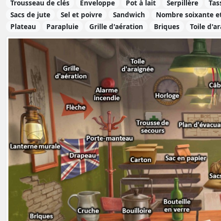
Trousseau de clés
Enveloppe
Pot à lait
Serpillère
Tas
Sacs de jute
Sel et poivre
Sandwich
Nombre soixante e
Plateau
Parapluie
Grille d'aération
Briques
Toile d'a