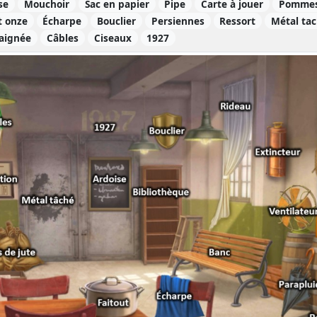
se
Mouchoir
Sac en papier
Pipe
Carte à jouer
Pommes
t onze
Écharpe
Bouclier
Persiennes
Ressort
Métal ta
raignée
Câbles
Ciseaux
1927