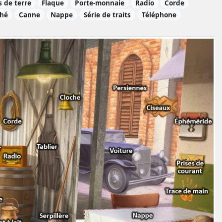
 de terre
Flaque
Porte-monnaie
Radio
Corde
ché
Canne
Nappe
Série de traits
Téléphone