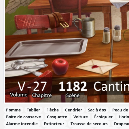
Pomme
Tablier
Flèche
Cendrier
Sac à dos
Peau de
Boîte de conserve
Casquette
Voiture
Échiquier
Horl
Alarme incendie
Extincteur
Trousse de secours
Drapea