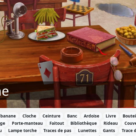
 banane
Cloche
Ceinture
Banc
Ardoise
Livre
Boutei
oge
Porte-manteau
Faitout
Bibliothèque
Rideau
Couve
u
Lampe torche
Traces de pas
Lunettes
Gants
Trace 