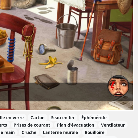
lle en verre
Carton
Seau en fer
Éphéméride
rts
Prises de courant
Plan d'évacuation
Ventilateur
de main
Cruche
Lanterne murale
Bouilloire