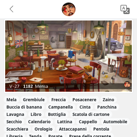
Mela
Grembiule
Freccia
Posacenere
Zaino
Buccia di banana
Campanella
Cinta
Panchina
Lavagna
Libro
Bottiglia
Scatola di cartone
Secchio
Calendario
Lattina
Cappello
Automobile
Scacchiera
Orologio
Attaccapanni
Pentola
Libreria
Tenda
Posate
Prese della corrente