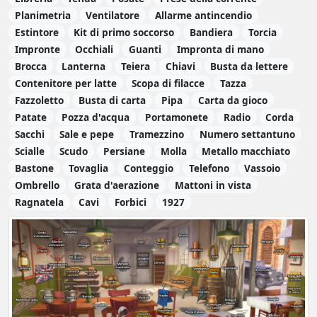
Planimetria
Ventilatore
Allarme antincendio
Estintore
Kit di primo soccorso
Bandiera
Torcia
Impronte
Occhiali
Guanti
Impronta di mano
Brocca
Lanterna
Teiera
Chiavi
Busta da lettere
Contenitore per latte
Scopa di filacce
Tazza
Fazzoletto
Busta di carta
Pipa
Carta da gioco
Patate
Pozza d'acqua
Portamonete
Radio
Corda
Sacchi
Sale e pepe
Tramezzino
Numero settantuno
Scialle
Scudo
Persiane
Molla
Metallo macchiato
Bastone
Tovaglia
Conteggio
Telefono
Vassoio
Ombrello
Grata d'aerazione
Mattoni in vista
Ragnatela
Cavi
Forbici
1927